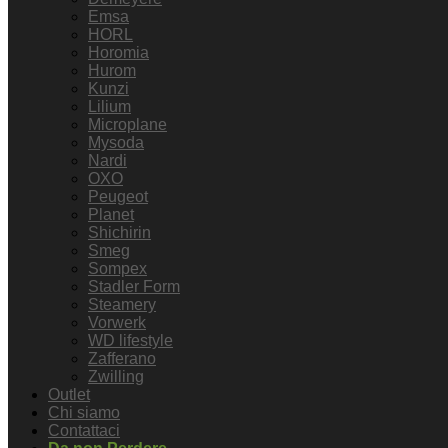
Emsa
HORL
Horomia
Hurom
Kunzi
Lilium
Microplane
Mysoda
Nardi
OXO
Peugeot
Planet
Shichirin
Smeg
Sompex
Stadler Form
Steamery
Vorwerk
WD lifestyle
Zafferano
Zwilling
Outlet
Chi siamo
Contattaci