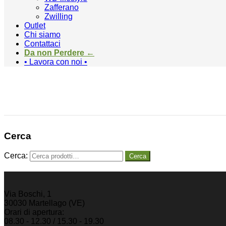
Zafferano
Zwilling
Outlet
Chi siamo
Contattaci
Da non Perdere ←
• Lavora con noi •
Cerca
Cerca:
Cerca
Via Boschi, 1
30030 Martellago (VE)
Orari di apertura:
08.30 - 12.30 / 15.30 - 19.30