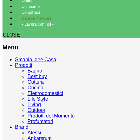
Outlet
Chi siamo
Contattaci
Da non Perdere ←
• Lavora con noi •
CLOSE
Menu
Smania Idee Casa
Prodotti
Bagno
Best buy
Cottura
Cucina
Elettrodomestici
Life Style
Living
Outdoor
Prodotti del Momento
Profumatori
Brand
Alessi
Ankarsrum