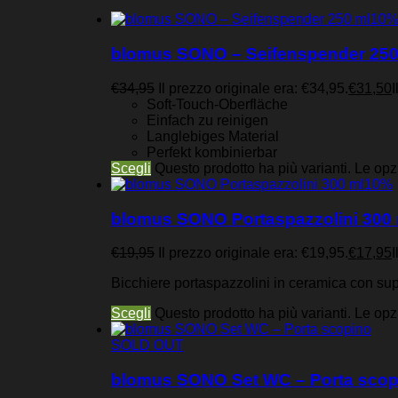
10
blomus SONO – Seifenspender 250
€
34,95
Il prezzo originale era: €34,95.
€
31,50
I
Soft-Touch-Oberfläche
Einfach zu reinigen
Langlebiges Material
Perfekt kombinierbar
Scegli
Questo prodotto ha più varianti. Le op
10%
blomus SONO Portaspazzolini 300 
€
19,95
Il prezzo originale era: €19,95.
€
17,95
I
Bicchiere portaspazzolini in ceramica con super
Scegli
Questo prodotto ha più varianti. Le op
SOLD OUT
blomus SONO Set WC – Porta scop