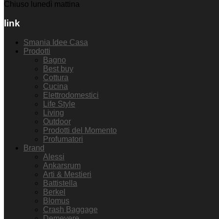
Chiuso lunedì mattina
link
Smania Idee Casa
Prodotti
Bagno
Best buy
Cottura
Cucina
Elettrodomestici
Life Style
Living
Outdoor
Prodotti del Momento
Profumatori
Brand
Alessi
Ankarsrum
Arti & Mestieri
Battistella
Berkel
Blomus
Crash Baggage
Demeyere