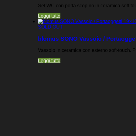
Set WC con porta scopino in ceramica soft-tou
Leggi tutto
SOLD OUT
blomus SONO Vassoio / Portaogget
Vassoio in ceramica con esterno soft-touch. P
Leggi tutto