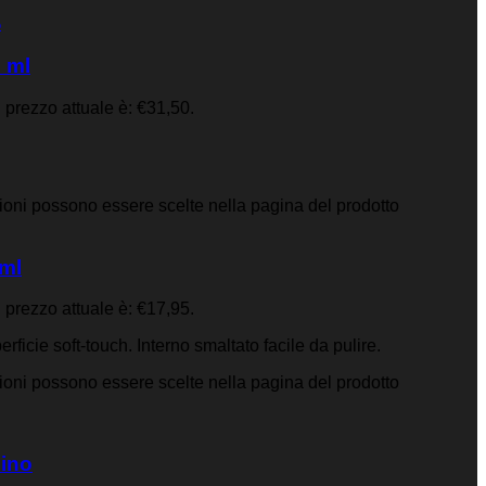
%
 ml
l prezzo attuale è: €31,50.
zioni possono essere scelte nella pagina del prodotto
ml
l prezzo attuale è: €17,95.
ficie soft-touch. Interno smaltato facile da pulire.
zioni possono essere scelte nella pagina del prodotto
ino