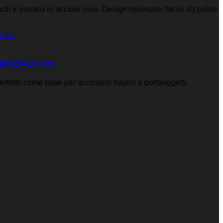
ch e manico in acciaio inox. Design minimale, facile da pulire.
ti 19×10 cm
erfetto come base per accessori bagno o portaoggetti.