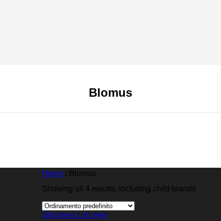
Blomus
Home
/
Blomus
Showing all 4 results, including child brands
Grid view
List view