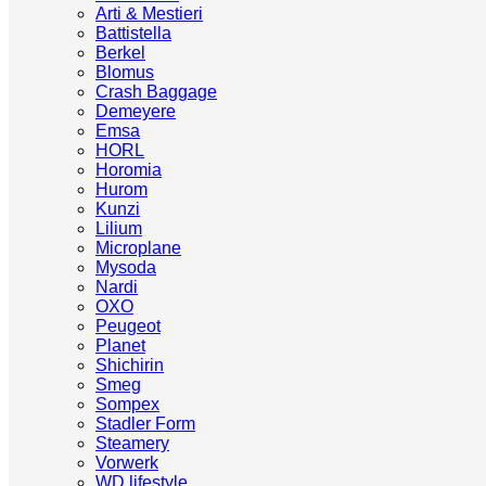
Arti & Mestieri
Battistella
Berkel
Blomus
Crash Baggage
Demeyere
Emsa
HORL
Horomia
Hurom
Kunzi
Lilium
Microplane
Mysoda
Nardi
OXO
Peugeot
Planet
Shichirin
Smeg
Sompex
Stadler Form
Steamery
Vorwerk
WD lifestyle